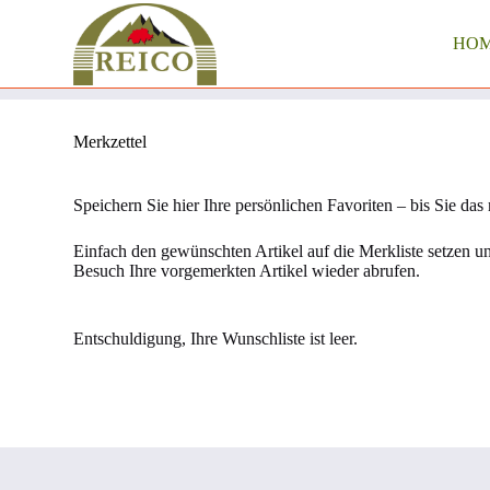
Z
u
HO
m
I
n
h
a
Merkzettel
l
t
s
Speichern Sie hier Ihre persönlichen Favoriten – bis Sie das
p
r
Einfach den gewünschten Artikel auf die Merkliste setzen 
i
Besuch Ihre vorgemerkten Artikel wieder abrufen.
n
g
e
n
Entschuldigung, Ihre Wunschliste ist leer.